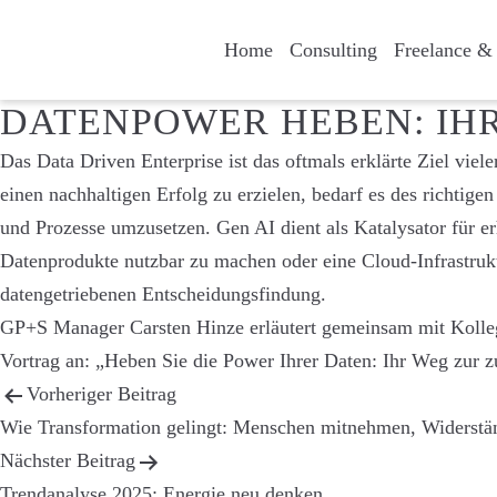
Home
Consulting
Freelance & 
DATENPOWER HEBEN: IH
Das Data Driven Enterprise ist das oftmals erklärte Ziel vi
einen nachhaltigen Erfolg zu erzielen, bedarf es des richtig
und Prozesse umzusetzen. Gen AI dient als Katalysator für e
Datenprodukte nutzbar zu machen oder eine Cloud-Infrastruk
datengetriebenen Entscheidungsfindung.
GP+S Manager Carsten Hinze erläutert gemeinsam mit Kolleg
Vortrag an:
„Heben Sie die Power Ihrer Daten: Ihr Weg zur z
BEITRAGS-
Vorheriger Beitrag
Wie Transformation gelingt: Menschen mitnehmen, Widerstä
NAVIGATION
Nächster Beitrag
Trendanalyse 2025: Energie neu denken