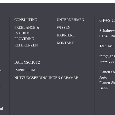
GP+S 
CONSULTING
UNTERNEHMEN
FREELANCE &
WISSEN
Schaberw
INTERIM
KARRIERE
61348 Ba
PROVIDING
KONTAKT
REFERENZEN
Tel.:
+49 
info@gps
www.gps-
DATENSCHUTZ
IMPRESSUM
d
Planen Si
Auto
NUTZUNGSBEDINGUNGEN CAPAMAP
Planen Sie
d
Bahn
n
nd